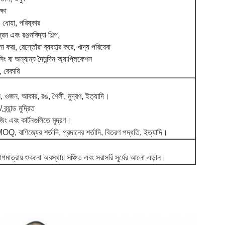
ক্ষা
 ধোয়া, পরিষ্কার
দ্রন এবং রঞ্জনবিদ্যা শিল্প,
্না করা, রেস্তোঁরা ব্যবহার করে, খাদ্য পরিষেবা
সিং বা অন্যান্য দৈনন্দিন অ্যাপ্লিকেশন
ি, বেকারি
, ওজন, আকার, রঙ, শৈলী, মুদ্রণ, ইত্যাদি।
র্যান্ড মুদ্রিত
িং এবং কার্টনগুলিতে মুদ্রণ।
Q, বাণিজ্যের শর্তাদি, প্রদানের শর্তাদি, বিতরণ পদ্ধতি, ইত্যাদি।
মাত্রায় শুকনো অবস্থায় সঞ্চিত এবং সরাসরি সূর্যের আলো এড়ান।