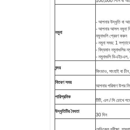
100,000 পিসি বা আলো
আপনার উদ্ধৃতি বা আদে
-
- আপনার আসল নমুনা হি
নমুনা
নমুনাগুলি প্রেরণ করুন
- নমুনা সময়: 1 সপ্তাহ
- বিদ্যমান নমুনাগুলির নম
- নমুনাগুলি ডিএইচএল,
বন্দর
কিংডাও, সাংহাই বা চীন ব
বিতরণ সময়
আপনার পরিমাণ উপর নির
পারিশ্রমিক
টিটি, এল / সি চোখে পড়
উদ্ধৃতিটির বৈধতা
30 দিন
মেডিকেল পরীক্ষা, হাসপ