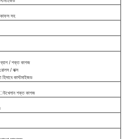
স্টমাইজড
িক কাফস সহ
 ব্যাগ / শক্ত কাগজ
োলস / বাক্স
া হিসাবে কাস্টমাইজড
 rugেউখেলান শক্ত কাগজ
ি