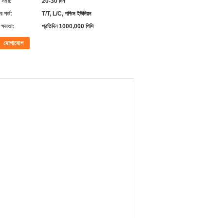
 সময়:
20-30 দিন
 শর্ত:
T/T, L/C, পশ্চিম ইউনিয়ন
ক্ষমতা:
প্রতিদিন 1000,000 পিসি
যোগাযোগ