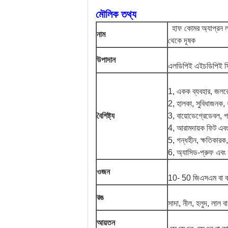
মৌলিক তথ্য
হাফ কোমর অ্যাপ্রন লব
নাম
থেকে দূষক
উপাদান
এলডিপিই এইচডিপিই স
1, একক ব্যবহার, জল
2, হালকা, সুবিধাজনক, ধ
বৈশিষ্ট্য
3, বায়োডেগ্রেডেবল, পর
4, আরামদায়ক ফিট এবং 
5, গন্ধহীন, ক্ষতিকারক,
6, অ্যাসিড-প্রুফ এবং ক
ওজন
10- 50 জিএসএম বা ক
রঙ
সাদা, নীল, হলুদ, লাল 
আয়তন