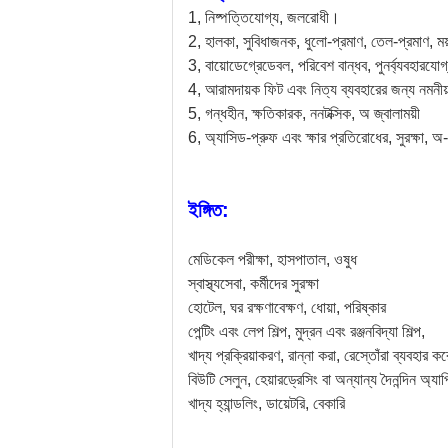
1, নিষ্পত্তিযোগ্য, জলরোধী।
2, হালকা, সুবিধাজনক, ধুলো-প্রমাণ, তেল-প্রমাণ, ময
3, বায়োডেগ্রেডেবল, পরিবেশ বান্ধব, পুনর্ব্যবহারযোগ
4, আরামদায়ক ফিট এবং নিত্য ব্যবহারের জন্য নমনীয
5, গন্ধহীন, ক্ষতিকারক, ননটক্সিক, অ জ্বালাময়ী
6, অ্যাসিড-প্রুফ এবং ক্ষার প্রতিরোধের, সুরক্ষা, 
ইঙ্গিত:
মেডিকেল পরীক্ষা, হাসপাতাল, ওষুধ
স্বাস্থ্যসেবা, কর্মীদের সুরক্ষা
হোটেল, ঘর রক্ষণাবেক্ষণ, ধোয়া, পরিষ্কার
পেন্টিং এবং লেপ শিল্প, মুদ্রন এবং রঞ্জনবিদ্যা শিল্প,
খাদ্য প্রক্রিয়াকরণ, রান্না করা, রেস্তোঁরা ব্যবহার কর
বিউটি সেলুন, হেয়ারড্রেসিং বা অন্যান্য দৈনন্দিন অ্য
খাদ্য হ্যান্ডলিং, ডায়েটরি, বেকারি