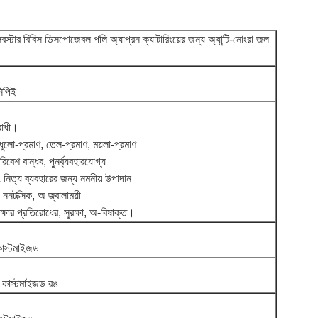
স্টার বিবিস ডিসপোজেবল পলি অ্যাপ্রন ক্যাটারিংয়ের জন্য অ্যান্টি-নোংরা জল
িপিই
রোধী।
ুলো-প্রমাণ, তেল-প্রমাণ, ময়লা-প্রমাণ
িবেশ বান্ধব, পুনর্ব্যবহারযোগ্য
নিত্য ব্যবহারের জন্য নমনীয় উপাদান
 ননটক্সিক, অ জ্বালাময়ী
্ষার প্রতিরোধের, সুরক্ষা, অ-বিষাক্ত।
াস্টমাইজড
বা কাস্টমাইজড রঙ