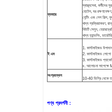
স্বাস্থ্যসেবা, কর্মীদের সুর
হোটেল, ঘর রক্ষণাবেক্ষণ,
ব্যবহার
পেন্টিং এবং লেপ শিল্প, মু
খাদ্য প্রক্রিয়াকরণ, রান
বিউটি সেলুন, হেয়ারড্রে
খাদ্য হ্যান্ডলিং, ডায়েটর
1. কাস্টমাইজড উপাদান
ই এম
2. কাস্টমাইজড লোগো / ব্
3. কাস্টমাইজড প্যাকেজ
৪. আলোচনা সাপেক্ষে MO
সংগ্রহস্থল
10-40 ডিগ্রি থেকে তাপ
পণ্য প্রদর্শনী :