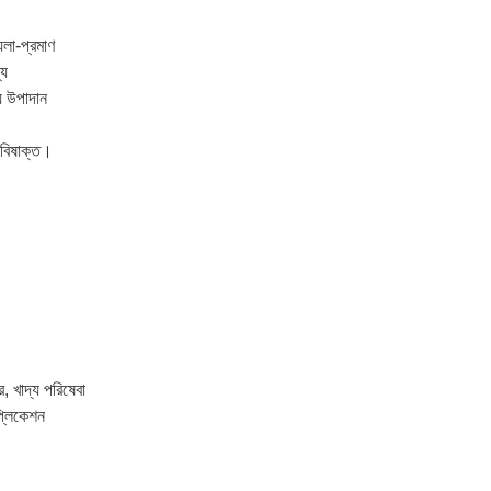
়লা-প্রমাণ
্য
় উপাদান
অ-বিষাক্ত।
ে, খাদ্য পরিষেবা
াপ্লিকেশন