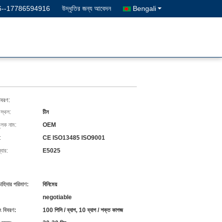
6--17786594916
উদ্ধৃতির জন্য আবেদন
Bengali
িবরণ:
 স্থল:
চীন
ুলক নাম:
OEM
:
CE ISO13485 ISO9001
বার:
E5025
চাহিদার পরিমাণ:
বিনিমেয়
negotiable
ং বিবরণ:
100 পিসি / ব্যাগ, 10 ব্যাগ / শক্ত কাগজ