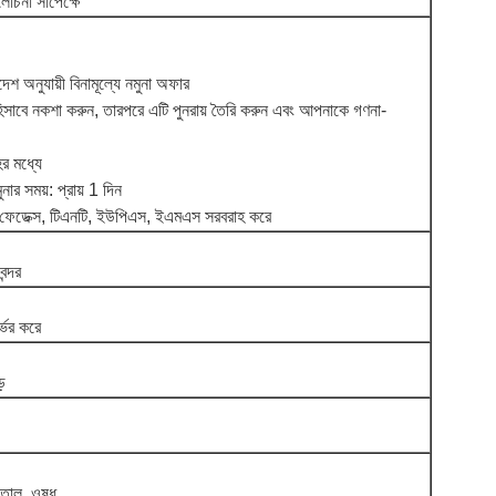
চনা সাপেক্ষে
শ অনুযায়ী বিনামূল্যে নমুনা অফার
সাবে নকশা করুন, তারপরে এটি পুনরায় তৈরি করুন এবং আপনাকে গণনা-
ের মধ্যে
ুনার সময়: প্রায় 1 দিন
 ফেডেক্স, টিএনটি, ইউপিএস, ইএমএস সরবরাহ করে
ন্দর
্ভর করে
ে
াতাল, ওষুধ