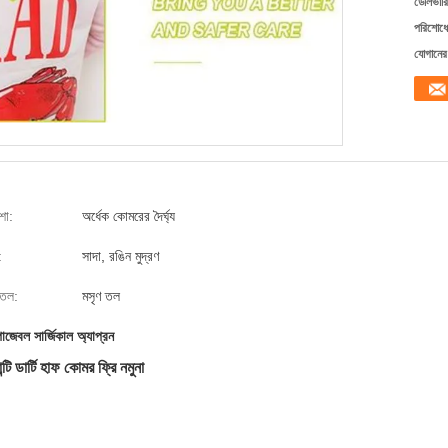
ডেলিভারি
পরিশোধের
যোগানের 
শা:
অর্ধেক কোমরের দৈর্ঘ্য
:
সাদা, রঙিন মুদ্রণ
্ঠতল:
মসৃণ তল
জেবল সার্জিকাল অ্যাপ্রন
টি ডার্টি হাফ কোমর ফ্রি নমুনা