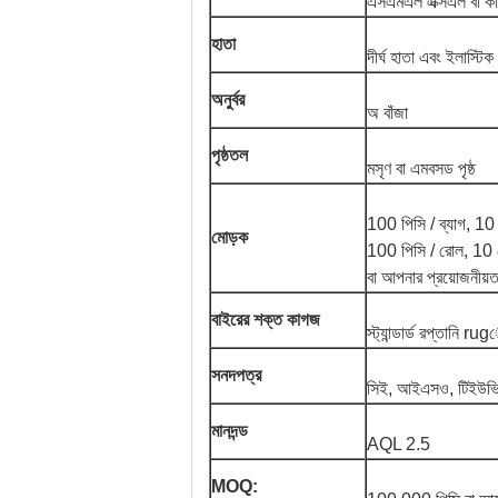
এসএমএল এক্সএল বা কা
হাতা
দীর্ঘ হাতা এবং ইলাস্ট
অনুর্বর
অ বাঁজা
পৃষ্ঠতল
মসৃণ বা এমবসড পৃষ্ঠ
100 পিসি / ব্যাগ, 10
মোড়ক
100 পিসি / রোল, 10 র
বা আপনার প্রয়োজনীয়ত
বাইরের শক্ত কাগজ
স্ট্যান্ডার্ড রপ্তানি
সনদপত্র
সিই, আইএসও, টিইউভ
মানদন্ড
AQL 2.5
MOQ: