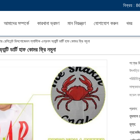
বিক্রয় :
8
আমাদের সম্পর্কে
কারখানা ভ্রমণ
মান নিয়ন্ত্রণ
যোগাযোগ করুন
খবর
টার রেপিলেন্ট ডিসপোজেবল প্লাস্টিক এপ্রনস অ্যান্টি ডার্টি হাফ কোমর ফ্রি নমুনা
ান্টি ডার্টি হাফ কোমর ফ্রি নমুনা
পণ্যের ব
উৎপত্তি
পরিচিতিম
সাক্ষ্যদান
মডেল নম্
প্রদান:
ন্যূনতম 
মূল্য:
প্যাকেজি