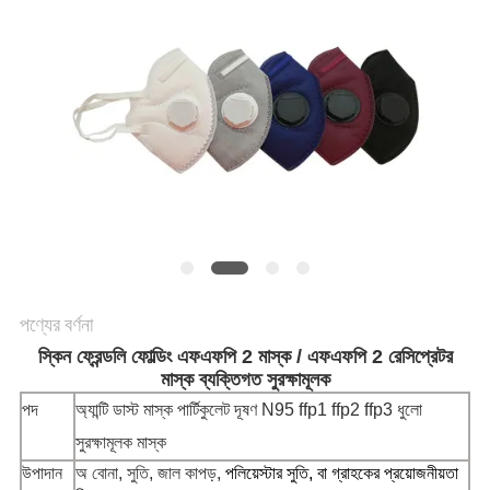
নিয়ন্ত্রণ
যোগাযোগ
করুন
খবর
উদ্ধৃতির
জন্য
পণ্যের বর্ণনা
আবেদন
স্কিন ফ্রেন্ডলি ফোল্ডিং এফএফপি 2 মাস্ক / এফএফপি 2 রেসিপ্রেটর
মাস্ক ব্যক্তিগত সুরক্ষামূলক
পদ
অ্যান্টি ডাস্ট মাস্ক পার্টিকুলেট দূষণ N95 ffp1 ffp2 ffp3 ধুলো
সাইট
সুরক্ষামূলক মাস্ক
ম্যাপ
উপাদান
অ বোনা, সুতি, জাল কাপড়,
পলিয়েস্টার সুতি, বা গ্রাহকের প্রয়োজনীয়তা