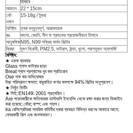
হিসাবে
আয়তন
22 * 15cm
PRIVACY
নেট
15-18g / টুকরা
POLICY
ওজন
বৈশিষ্ট্য
ত্বক বন্ধুত্বপূর্ণ, আরামদায়ক
রঙ
কালো, বেগুনি, নীল বা গ্রাহকের প্রয়োজনীয়তা হিসাবে
আনুষঙ্গিক
N95, N99 সক্রিয় কার্বন ফিল্টার
ক্রিয়া
দূষণ বিরোধী, PM2.5, ভাইরাস, ঠান্ডা, ধুলো, পরাগযুক্ত অ্যালার্জি
বৈশিষ্ট্য:
★ একক ব্যবহার
Glass গ্লাস ফাইবার ছাড়া
Breat শ্বাস প্রশ্বাসের খুব কম প্রতিরোধ
Ose নাক বার অভিযোজ্য
উচ্চ পরিস্রাবণ ক্ষমতা: বায়ুবাহিত কণার কমপক্ষে 94% ফিল্টার অনুপ্রবেশ।
★ নিখুঁত ফিটিং
★ সিই;
EN149: 2001 প্রত্যয়িত।
Are পরেনকারীকে ক্ষতিকারক ডাস্টগুলি ইনহেলিং থেকে রক্ষা করার জন্য ডিজাইন
করা হয়েছে;
ধোঁয়া;
বাস্প;
এবং গ্যাস।
Ira রেসিপ্রেটাররা সামরিক বাহিনীর দ্বারা ব্যবহৃত বিভিন্ন ধরণের আকারে আসে;
বেসরকারী শিল্প এবং জনসাধারণ।