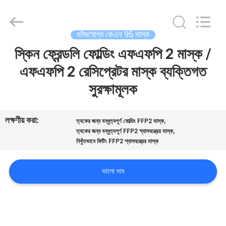
SAFETY
PROTECTIVE
PRODUCTS
CO.,LTD(WUHAN
BRANCH).
ভাঁজযোগ্য কেএন 95 মাস্ক
All
Rights
স্কিন ফ্রেন্ডলি ফোল্ডিং এফএফপি 2 মাস্ক /
বাড়ি
Reserved.
এফএফপি 2 রেসিপ্রেটর মাস্ক ব্যক্তিগত
পণ্য
সুরক্ষামূলক
আমাদের
লক্ষণীয় করা:
,
ত্বকের জন্য বন্ধুত্বপূর্ণ ফোল্ডিং FFP2 মাস্ক
,
ত্বকের জন্য বন্ধুত্বপূর্ণ FFP2 শ্বাসযন্ত্রের মাস্ক
সম্পর্কে
নিখুঁতভাবে ফিটিং FFP2 শ্বাসযন্ত্রের মাস্ক
কারখানা
ভালো দাম
ভ্রমণ
মান