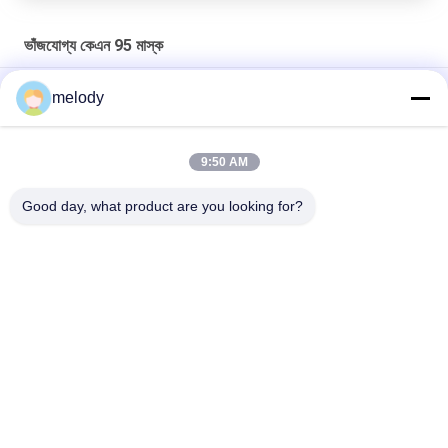
ভাঁজযোগ্য কেএন 95 মাস্ক
কানের পরা ফোল্ডিং এফএফপি 2 মাস্ক, ডিসপোজেবল প্রোটেকটিভ মাস্ক 4 লেয়ার সুরক্ষা
melody
সাদা রঙের ফোল্ডিং এফএফপি 2 রেসিপ্রেটর মাস্ক অ্যান্টিব্যাকটেরিয়াল পাবলিক প্লেসের জন্য
9:50 AM
Adult Foldable FFP2 Mask KN95 Disposable 3D Fold Dust KN95
Face Mask
Good day, what product are you looking for?
সব
নিষ্পত্তিযোগ্য মেডিকেল 
নিষ্পত্তিযোগ্য প্রতিরক্ষামূলক 
গাউন
গাউন
নিষ্পত্তিযোগ্য সার্জিকাল 
PETG সঙ্কুচিত ফিল্ম
ড্রপস
ডায়াগনস্টিক টেস্ট কিটস
ভাঁজযোগ্য কেএন 95 মাস্ক