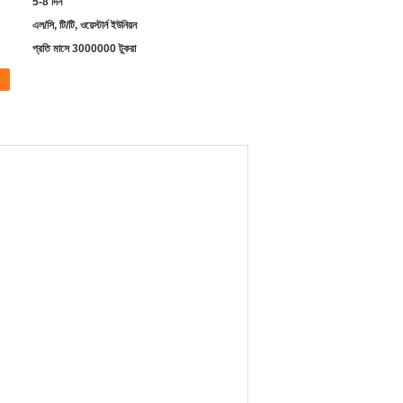
5-8 দিন
এল/সি, টি/টি, ওয়েস্টার্ন ইউনিয়ন
প্রতি মাসে 3000000 টুকরা