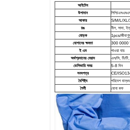
আইটেম
উপাদান
পিপি/এসএমএ
আকার
S/M/L/XL/X
রঙ
নীল, সাদা, ইত
মোড়ক
1pcs/জীবাণু
যোগানের ক্ষমতা
300 0000 প
ই এম
পাওয়া যায়
অর্থপ্রদানের মেয়াদ
এল/সি, টি/টি, 
ডেলিভারি সময়
5-8 দিন
সনদপত্র
CE/ISO13
বৈশিষ্ট্য
পরিবেশ বান্ধ
শৈলী
বোনা কফ