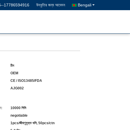
6--17786594916
উদ্ধৃতির জন্য আবেদন
Bengali
চীন
OEM
CE / ISO13485/FDA
AJG002
ণ:
10000 পিসি
negotiable
1pcs/জীবাণুমুক্ত থলি, 50pcs/ctn