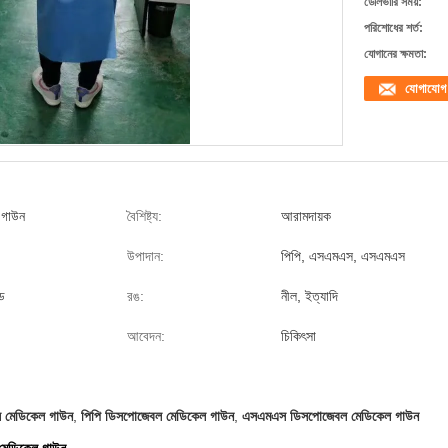
ডেলিভারি সময়:
পরিশোধের শর্ত:
যোগানের ক্ষমতা:
যোগাযোগ
 গাউন
বৈশিষ্ট্য:
আরামদায়ক
উপাদান:
পিপি, এসএমএস, এসএমএস
ড
রঙ:
নীল, ইত্যাদি
আবেদন:
চিকিৎসা
মেডিকেল গাউন
,
পিপি ডিসপোজেবল মেডিকেল গাউন
,
এসএমএস ডিসপোজেবল মেডিকেল গাউন