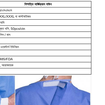
নিষ্পত্তি সার্জিক্যাল গাউন
স/এসএমএস
XL/XXXL বা কাস্টমাইজড
্যাদি
মুক্ত থলি, 50pcs/ctn
িস / মাস
ওয়েস্টার্ন ইউনিয়ন
485/FDA
ব, আরামদায়ক