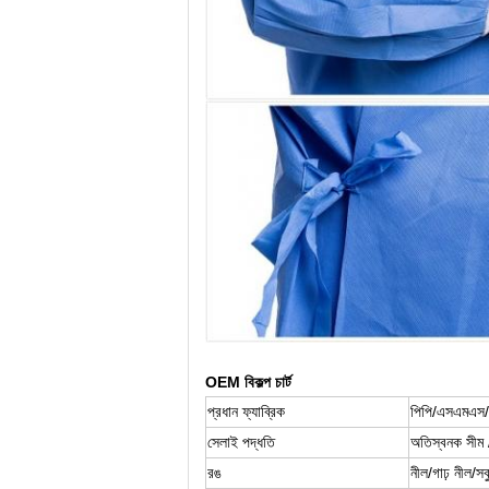
OEM বিকল্প চার্ট
প্রধান ফ্যাব্রিক
পিপি/এসএমএস
সেলাই পদ্ধতি
অতিস্বনক সীম 
রঙ
নীল/
গাঢ় নীল/সব