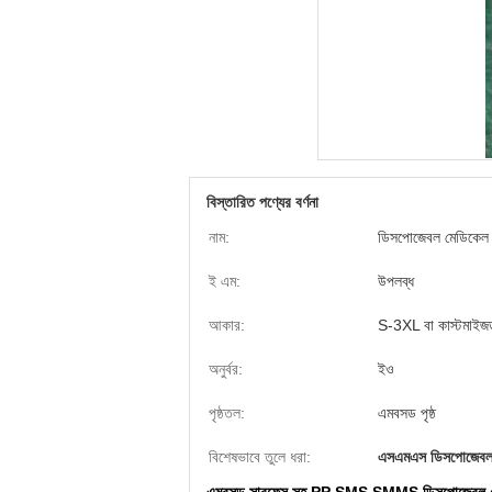
বিস্তারিত পণ্যের বর্ণনা
নাম:
ডিসপোজেবল মেডিকেল
ই এম:
উপলব্ধ
আকার:
S-3XL বা কাস্টমাইজ
অনুর্বর:
ইও
পৃষ্ঠতল:
এমবসড পৃষ্ঠ
বিশেষভাবে তুলে ধরা:
এসএমএস ডিসপোজেবল 