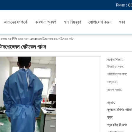
বিক্রয় :
8
আমাদের সম্পর্কে
কারখানা ভ্রমণ
মান নিয়ন্ত্রণ
যোগাযোগ করুন
খবর
ারফেস সহ পিপি এসএমএস এসএমএস ডিসপোজেবল মেডিকেল গাউন
িসপোজেবল মেডিকেল গাউন
পণ্যের বিবরণ:
উৎপত্তি স্থল:
পরিচিতিমুলক নাম:
সাক্ষ্যদান:
মডেল নম্বার:
প্রদান:
ন্যূনতম চাহিদার পরিমা
মূল্য:
প্যাকেজিং বিবরণ: