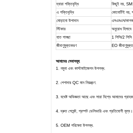
দ্বারা শক্তিবৃদ্ধি
কিছুই নয়, SM
এ শক্তিবৃদ্ধি
কোনোটিই নয়, সম্
মোড়ানো উপাদান
এসএমএস/কাগজ
স্টিকার
অনুরোধ হিসাবে
হাত গামছা
1 পিসি/2 পিসি
জীবাণুমুক্তকরণ
EO জীবাণুমুক্ত
আমাদের সেবাসমূহ
1. নমুনা এবং কাস্টমাইজেশন উপলব্ধ.
2. পেশাদার QC মান নিয়ন্ত্রণ.
3. যথেষ্ট অভিজ্ঞতা আছে এবং সারা বিশ্বে আমাদের গ্রাহ
4. দ্রুত পেমেন্ট, প্রম্পট ডেলিভারি এবং প্রতিযোগী মূল্য।
5. OEM পরিষেবা উপলব্ধ.