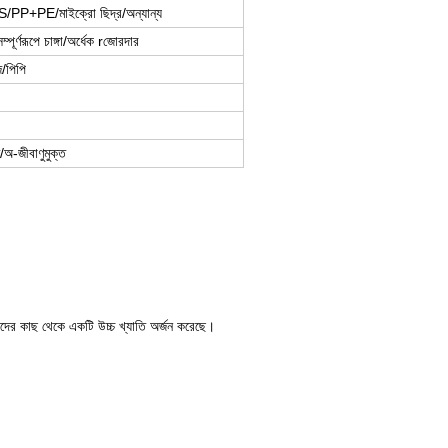
S/PP+PE/মাইক্রো ছিদ্র/অন্যান্য
পূর্ণরূপে চাঙ্গা/অর্ধেক r
জোরদার
/পিপি
/অ-জীবাণুমুক্ত
কদের কাছ থেকে একটি উচ্চ খ্যাতি অর্জন করেছে।