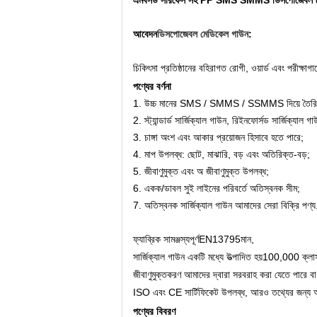
এমবসড সারফেস সহ PP SMS SMMS ডিসপোজেবল ম
আবেদন
ডিসপোজেবল মেডিকেল গাউন
:
চিকিৎসা প্রতিষ্ঠানের বহিরাগত রোগী, ওয়ার্ড এবং পরীক্ষাগা
পণ্যের বর্ণনা
1. উচ্চ মানের SMS / SMMS / SSMMS দিয়ে তৈরি
2. স্ট্যান্ডার্ড সার্জিক্যাল গাউন, রিইনফোর্সড সার্জিক্যাল 
3. চাঙ্গা অংশ এবং আকার প্রয়োজন হিসাবে হতে পারে;
4. মাপ উপলব্ধ: ছোট, মাঝারি, বড় এবং অতিরিক্ত-বড়;
5. জীবাণুমুক্ত এবং অ জীবাণুমুক্ত উপলব্ধ;
6. একক/ডাবল সুই লাইনের পরিবর্তে অতিস্বনক সীম;
7. অতিস্বনক সার্জিক্যাল গাউন আমাদের সেরা বিক্রি পণ্য
ফ্যাব্রিক সামঞ্জস্যপূর্ণ
EN13795
মান,
সার্জিক্যাল গাউন একটি মধ্যে উত্পাদিত হয়
100,000 ক্লাস
জীবাণুমুক্তকরণ আমাদের দ্বারা সরবরাহ করা যেতে পারে বা
ISO এবং CE সার্টিফিকেট উপলব্ধ, আরও তথ্যের জন্য 
পণ্যের বিবরণ