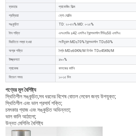
ব্যবহার
প্যাকেজিং ফিল্ম
প্রক্রিয়া
ব্লো মোল্ডিং
সঙ্কুচিত
TD: ২০-৫৩% MD: ০-১৫%
টান শক্তি
এলএমডিঃ ≥42 এমপিএ ট্রান্সভার্সাল টিডি≥50 এমপিএ
বিরতিতে লম্বা হওয়া
লংটিচুয়াল MD≥70% ট্রান্সভার্সাল TD≥50%
অশ্রু শক্তি
দৈর্ঘ্য MD≥60KN/M তির্যক TD≥45KN/M
উজ্জ্বলতা
≥৯০%
প্যাকেজ
কাগজের কার্টন
বিতরণ সময়
১০-১৫ দিন
পণ্যের মূল বৈশিষ্ট্য
স্থিতিশীল সঙ্কুচিত,সব ধরনের বিশেষ বোতল লেবেল জন্য উপযুক্ত;
স্থিতিশীল এবং ভাল প্রসার্য শক্তি;
চমৎকার গ্যাজ এবং সঙ্কুচিত অভিন্নতা;
ভাল কালি আঠালো;
উন্নত মেশিনিং বৈশিষ্ট্য