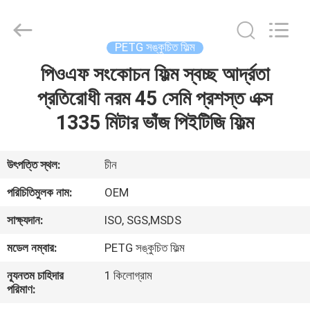
SAFETY
PROTECTIVE
PRODUCTS
CO.,LTD(WUHAN
BRANCH).
PETG সঙ্কুচিত ফিল্ম
All
Rights
পিওএফ সংকোচন ফিল্ম স্বচ্ছ আর্দ্রতা
বাড়ি
Reserved.
প্রতিরোধী নরম 45 সেমি প্রশস্ত এক্স
পণ্য
1335 মিটার ভাঁজ পিইটিজি ফিল্ম
আমাদের
উৎপত্তি স্থল:
চীন
সম্পর্কে
পরিচিতিমুলক নাম:
OEM
সাক্ষ্যদান:
ISO, SGS,MSDS
কারখানা
মডেল নম্বার:
PETG সঙ্কুচিত ফিল্ম
ভ্রমণ
ন্যূনতম চাহিদার
1 কিলোগ্রাম
পরিমাণ:
মান