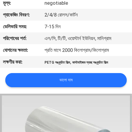
মূল্য:
negotiable
নিয়ন্ত্রণ
প্যাকেজিং বিবরণ:
2/4/8 রোলস/কার্টন
যোগাযোগ
ডেলিভারি সময়:
7-15 দিন
করুন
পরিশোধের শর্ত:
এল/সি, টি/টি, ওয়েস্টার্ন ইউনিয়ন, মানিগ্রাম
যোগানের ক্ষমতা:
প্রতি মাসে 2000 কিলোগ্রাম/কিলোগ্রাম
খবর
লক্ষণীয় করা:
,
PETG সঙ্কুচিত ফিল্ম
কাস্টমাইজড স্বচ্ছ সঙ্কুচিত ফিল্ম
উদ্ধৃতির
ভালো দাম
জন্য
আবেদন
সাইট
ম্যাপ