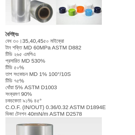
বৈশিষ্ট্যঃ
বেধ ৩০।35,40,45৫০ মাইক্রো
টান শক্তি MD 60MPa ASTM D882
টিডি ২৬৫ এমপিএ
প্রসারিত MD 530%
টিডি ৫০%
তাপ সংকোচন MD 1% 100°/10S
টিডি ৭৫%
ধোঁয়া 5% ASTM D1003
সংক্রমণ 90%
চকচকেতা ৯১% ৪৫°
C.O.F. (IN/OUT) 0.36/0.32 ASTM D1894E
ভিজা টেনশন 40mN/m ASTM D2578