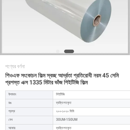
PRIVACY
POLICY
পণ্যের বর্ণনা
পিওএফ সংকোচন ফিল্ম স্বচ্ছ আর্দ্রতা প্রতিরোধী নরম 45 সেমি
প্রশস্ত এক্স 1335 মিটার ভাঁজ পিইটিজি ফিল্ম
উপাদান
পিইটিজি
রঙ
ব্যক্তিগতকৃত
প্রস্থ
২০০-১০২০ মিমি
বেধ
30UM-150UM
আকার
ব্যক্তিগতকৃত