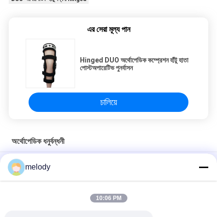
এর সেরা মূল্য পান
Hinged DUO অর্থোপেডিক কম্প্রেশন হাঁটু হাতা
পোস্টঅপারেটিভ পুনর্বাসন
চালিয়ে
অর্থোপেডিক ধনুর্বন্ধনী
সামঞ্জস্যপূর্ণ রম কব্জির সাথে ইউনিভার্সাল সাইজের অর্থোপেডিক ব্রেসেস হাঁটু সমর্থন
melody
Support
জঞ্জাল ডিইওও অর্থোপেডিক হাঁটু ধনুর্বন্ধনী এবং ওএ রোগীদের জন্য লাইটওয়েট সমর্থন করে
10:06 PM
সামঞ্জস্যযোগ্য কব্জযুক্ত অর্থোপেডিক ধনুর্বন্ধনী হাঁটু সমর্থন ব্রেসেবল ছিদ্রযুক্ত ছিদ্র