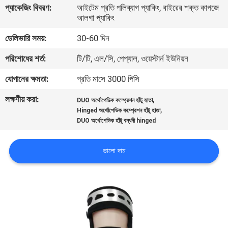
প্যাকেজিং বিবরণ:
আইটেম প্রতি পলিব্যাগ প্যাকিং, বাইরের শক্ত কাগজে
নিয়ন্ত্রণ
আলগা প্যাকিং
ডেলিভারি সময়:
30-60 দিন
যোগাযোগ
পরিশোধের শর্ত:
টি/টি, এল/সি, পেপ্যাল, ওয়েস্টার্ন ইউনিয়ন
করুন
যোগানের ক্ষমতা:
প্রতি মাসে 3000 পিসি
খবর
লক্ষণীয় করা:
,
DUO অর্থোপেডিক কম্প্রেশন হাঁটু হাতা
,
Hinged অর্থোপেডিক কম্প্রেশন হাঁটু হাতা
DUO অর্থোপেডিক হাঁটু বন্ধনী hinged
উদ্ধৃতির
জন্য
ভালো দাম
আবেদন
সাইট
ম্যাপ