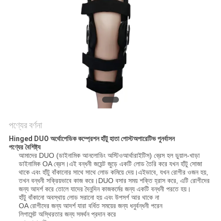
PRIVACY
POLICY
পণ্যের বর্ণনা
Hinged DUO অর্থোপেডিক কম্প্রেশন হাঁটু হাতা পোস্টঅপারেটিভ পুনর্বাসন
পণ্যের বৈশিষ্ট্য
আমাদের DUO (ডাইনামিক আনলোডিং অস্টিওআর্থারাইটিস) ব্রেস হল ডুয়াল-খাড়া
ডাইনামিক OA ব্রেস।এই বন্ধনী জয়েন্ট জুড়ে একটি লোড তৈরি করে যখন হাঁটু সোজা
থাকে এবং হাঁটু বাঁকানোর সাথে সাথে লোড কমিয়ে দেয়।এইভাবে, যখন রোগীর ওজন হয়,
তখন বন্ধনী সক্রিয়ভাবে কাজ করে।DUO বসার সময় শক্তি হ্রাস করে, এটি রোগীদের
জন্য আদর্শ করে তোলে যাদের দৈনন্দিন কাজকর্মের জন্য একটি বন্ধনী পরতে হয়।
হাঁটু বাঁকানো অবস্থায় লোড সরানো হয় এবং উপসর্গ আর থাকে না
OA রোগীদের জন্য আদর্শ যারা বর্ধিত সময়ের জন্য ধনুর্বন্ধনী পরেন
লিগামেন্ট অস্থিরতার জন্য সমর্থন প্রদান করে