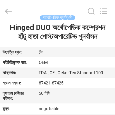
SAFETY
PROTECTIVE
PRODUCTS
CO.,LTD(WUHAN
BRANCH).
অর্থোপেডিক ধনুর্বন্ধনী
All
Rights
Hinged DUO অর্থোপেডিক কম্প্রেশন
বাড়ি
Reserved.
হাঁটু হাতা পোস্টঅপারেটিভ পুনর্বাসন
পণ্য
উৎপত্তি স্থল:
চীন
আমাদের
পরিচিতিমুলক নাম:
OEM
সম্পর্কে
সাক্ষ্যদান:
FDA , CE , Oeko-Tex Standard 100
মডেল নম্বার:
87421-87425
কারখানা
ন্যূনতম চাহিদার
50 পিসি
ভ্রমণ
পরিমাণ:
মূল্য:
negotiable
মান