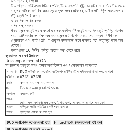
লো-প্রোফাইল ফ্রেম
উচ্চ শক্তির স্টেইনলেস স্টিলের পলিসেন্ট্রিক কব্জাগুলি হাঁটুর জয়েন্টে চাপ না দিয়ে উরু থেকে
বাছুরের শরীরের সর্বাধিক ওজন স্থানান্তর করে।এইভাবে, এটি একটি নিখুঁত অফ-লোডার
হাঁটু বন্ধনী তৈরি করে।
ডায়নামিক লোডিং কবজা
বর্ধিত বাহু সমন্বয়
উভয় ব্রেস জয়েন্টে এয়ার কন্ডোয়েল সংবেদনশীল হাঁটু জয়েন্ট এবং লিগামেন্টে স্বস্তি প্রদান
করে।এটি আরাম সর্বাধিক করে এবং ব্রেস মাইগ্রেশন কমিয়ে দেয়।বন্ধনী নির্মাণ কম
প্রোফাইল এবং লাইটওয়েট, যা দৈনন্দিন কাজকর্মের সাথে ব্যবহার করা অত্যন্ত সহজ করে
তোলে।
সংশোধনের 16 ডিগ্রি পর্যন্ত প্রয়োগ করা যেতে পারে
ব্যবহারের সাধারণ উদাহরণ
Unicompartmental OA
লিগামেন্টাস ইনজুরির সাথে ইউনিকমপার্টমেন্টাল ওএ / মেনিসকাল অস্থিরতা
পণ্যের নাম
DUO ডাইনামিক আনলোডিং অস্টিওআর্থারাইটিস হাঁটু বন্ধনী কবজা হালকা ওজনের সাথে
আইটেম নংঃ.
87421-87425
আকার
এক্সএস, এস, এম, এল, এক্সএল
রঙ
সিলভার বা অন্যান্য কাস্টমাইজড রঙ
সনদপত্র
এফডিএ, সিই
উপাদান
ফোম প্যাড, অ্যালুমিনিয়াম ফ্রেম, ইস্পাত কব্জা, হুক এবং লুপের সাথে জাল লেপা
মোড়ক
পলিব্যাগ প্রতি আইটেম একটি শক্ত কাগজে
লোগো
গ্রাহকের লোগো দেখানো হবে
DUO অর্থোপেডিক কম্প্রেশন হাঁটু হাতা
Hinged অর্থোপেডিক কম্প্রেশন হাঁটু হাতা
DUO অর্থোপেডিক হাঁটু বন্ধনী hinged